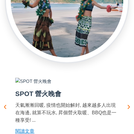
SPOT 營火晚會
‹
›
天氣漸漸回暖, 疫情也開始解封, 越來越多人出現
在海邊, 就算不玩水, 昇個營火取暖、BBQ也是一
種享受! ...
閱讀文章